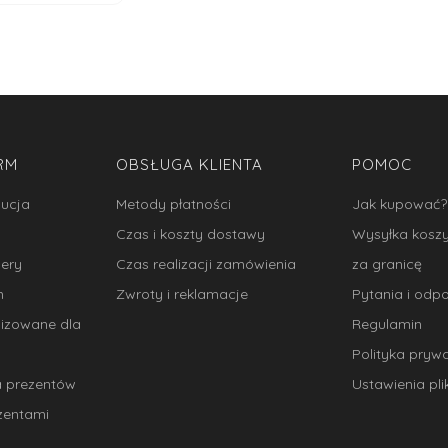
RM
OBSŁUGA KLIENTA
POMOC
bucja
Metody płatności
Jak kupować?
Czas i koszty dostawy
Wysyłka kosz
ery
Czas realizacji zamówienia
za granicę
m
Zwroty i reklamacje
Pytania i odp
lizowane dla
Regulamin
Polityka pryw
a prezentów
Ustawienia pl
zentami