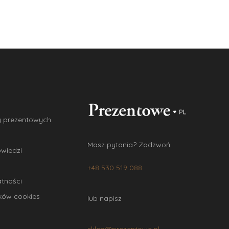
y prezentowych
Masz pytania? Zadzwoń:
owiedzi
+48 530 519 088
atności
ików cookies
lub napisz