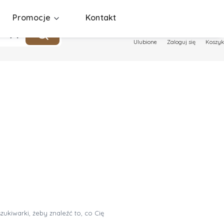
Promocje
Kontakt
Produ
Wyczyść
Szukaj
Ulubione
Zaloguj się
Koszyk
ukiwarki, żeby znaleźć to, co Cię