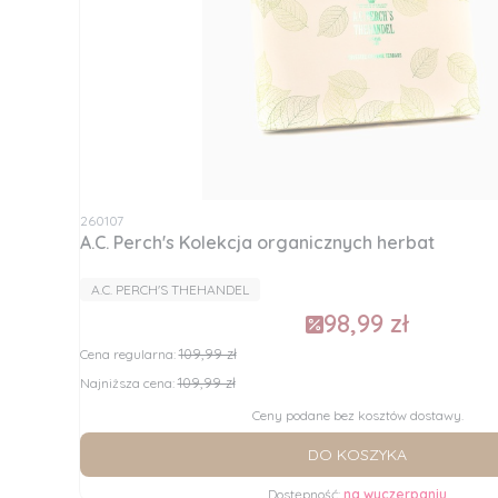
Kod produktu
260107
A.C. Perch's Kolekcja organicznych herbat
PRODUCENT
A.C. PERCH'S THEHANDEL
98,99 zł
Cena promocyjna
109,99 zł
Cena regularna:
109,99 zł
Najniższa cena:
Ceny podane bez kosztów dostawy.
DO KOSZYKA
Dostępność:
na wyczerpaniu