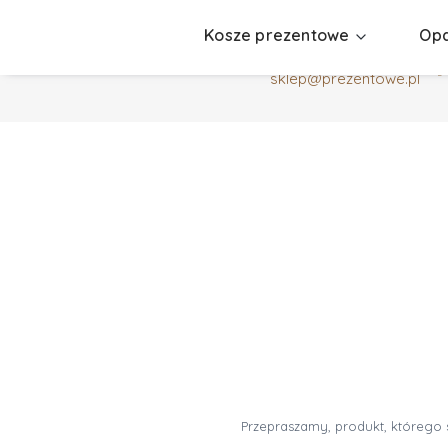
Kosze prezentowe
Opa
+48 530519088
sklep@prezentowe.pl
Przepraszamy, produkt, którego s