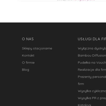
Linki w stopce
O NAS
USŁUGI DLA FI
Sklepy stacjonarne
Wyłączna dystry
Kontakt
Bambou Diffusion
O firmie
Pudełka na Vouch
Blog
Realizacje dla fir
Prezenty persona
firm
Wysyłka cykliczn
Wysyłka PR z pre
Katalogi