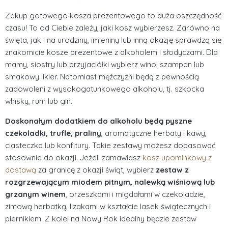
Zakup gotowego kosza prezentowego to duża oszczędność
czasu! To od Ciebie zależy, jaki kosz wybierzesz. Zarówno na
święta, jak i na urodziny, imieniny lub inną okazję sprawdzą się
znakomicie kosze prezentowe z alkoholem i słodyczami. Dla
mamy, siostry lub przyjaciółki wybierz wino, szampan lub
smakowy likier. Natomiast mężczyźni będą z pewnością
zadowoleni z wysokogatunkowego alkoholu, tj. szkocka
whisky, rum lub gin.
Doskonałym dodatkiem do alkoholu będą pyszne
czekoladki, trufle, praliny
, aromatyczne herbaty i kawy,
ciasteczka lub konfitury. Takie zestawy możesz dopasować
stosownie do okazji. Jeżeli zamawiasz
kosz upominkowy z
dostawą
za granicę z okazji świąt, wybierz
zestaw z
rozgrzewającym miodem pitnym, nalewką wiśniową lub
grzanym winem
, orzeszkami i migdałami w czekoladzie,
zimową herbatką, lizakami w kształcie lasek świątecznych i
piernikiem. Z kolei na Nowy Rok idealny będzie zestaw