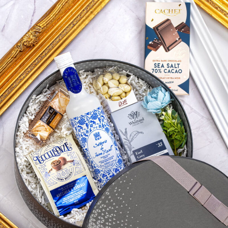
Masz pytania? Zadzwoń:
+48 530 519 088
lub napisz
sklep@prezentowe.pl
Jesteśmy na:
Sklep internetowy
Shoper.pl