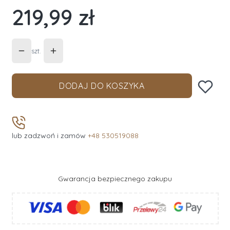
219,99 zł
Cena
szt.
DODAJ DO KOSZYKA
lub zadzwoń i zamów
+48 530519088
Gwarancja bezpiecznego zakupu