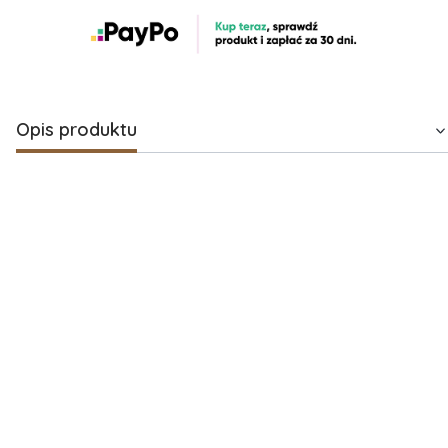
Opis produktu
Kosz prezentowy dla kobiety – elegancki prezent
z oliwą z oliwek
Elegancki
kosz prezentowy dla kobiety
to propozycja, która
doskonale sprawdzi się jako prezent na
Dzień Matki
,
Dzień
Kobiet
oraz inne ważne okazje. Starannie skomponowany
zestaw łączy w sobie produkty premium – wysokiej jakości
oliwę z oliwek, wyselekcjonowane słodycze oraz aromatyczną
herbatę – tworząc harmonijną całość, która zachwyca
zarówno smakiem, jak i estetyką.
Ten stylowy kosz prezentowy to doskonały wybór dla mamy,