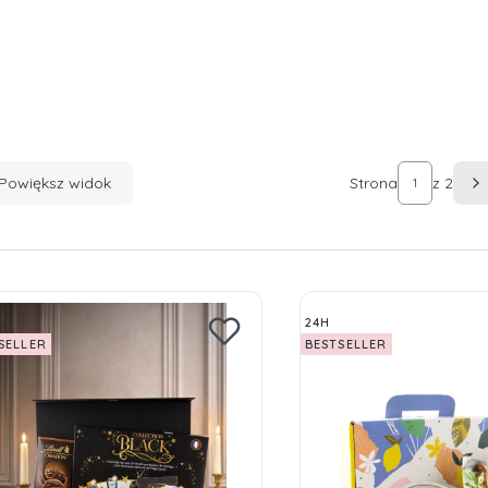
ta produktów
Powiększ widok
Strona
z 2
N
24H
SELLER
BESTSELLER