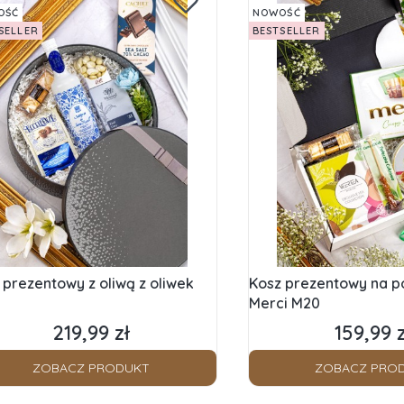
OŚĆ
NOWOŚĆ
SELLER
BESTSELLER
 prezentowy z oliwą z oliwek
Kosz prezentowy na p
Merci M20
219,99 zł
159,99 z
Cena
Cena
ZOBACZ PRODUKT
ZOBACZ PRO