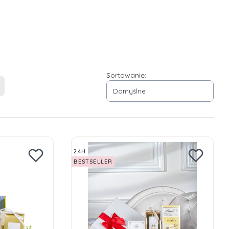
Sortowanie:
astępne produkty
Domyślne
24H
BESTSELLER