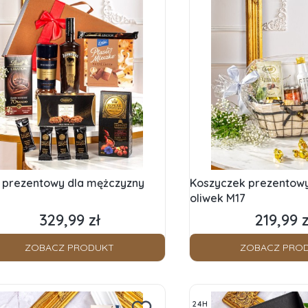
 prezentowy dla mężczyzny
Koszyczek prezentowy 
oliwek M17
329,99 zł
219,99 z
Cena
Cena
ZOBACZ PRODUKT
ZOBACZ PRO
24H