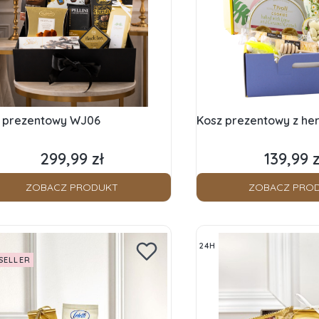
 prezentowy WJ06
Kosz prezentowy z he
299,99 zł
139,99 z
Cena
Cena
ZOBACZ PRODUKT
ZOBACZ PRO
24H
SELLER