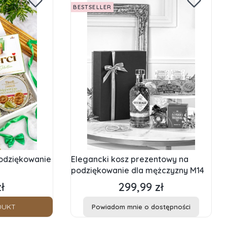
BESTSELLER
odziękowanie
Elegancki kosz prezentowy na
podziękowanie dla mężczyzny M14
ł
299,99 zł
Cena
DUKT
Powiadom mnie o dostępności