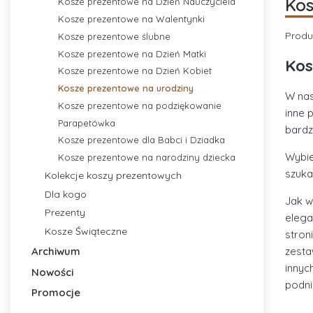
Kos
Kosze prezentowe na Dzień Nauczyciela
Kosze prezentowe na Walentynki
Produ
Kosze prezentowe ślubne
Kosze prezentowe na Dzień Matki
Kos
Kosze prezentowe na Dzień Kobiet
Kosze prezentowe na urodziny
W nas
Kosze prezentowe na podziękowanie
inne 
Parapetówka
bardz
Kosze prezentowe dla Babci i Dziadka
Wybie
Kosze prezentowe na narodziny dziecka
szuka
Kolekcje koszy prezentowych
Dla kogo
Jak w
Prezenty
elega
Kosze Świąteczne
stro
Archiwum
zesta
innyc
Nowości
podni
Promocje
Koniec menu