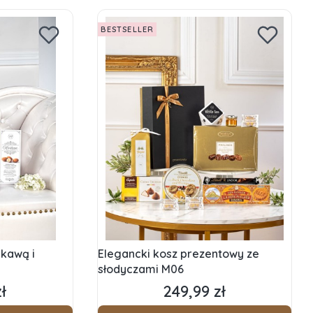
BESTSELLER
kawą i
Elegancki kosz prezentowy ze
słodyczami M06
ł
249,99 zł
Cena