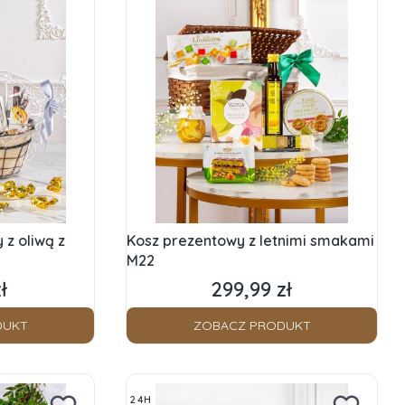
z oliwą z
Kosz prezentowy z letnimi smakami
M22
ł
299,99 zł
Cena
DUKT
ZOBACZ PRODUKT
24H