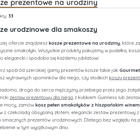
ze prezentowe na urodziny
kty:
33
ze urodzinowe dla smakoszy
zej ofercie znajdziesz
kosze prezentowe na urodziny
, które z
pyszne smakołyki. Wszystkie produkty pakujemy w pudełka, kosze 
o elegancki i spodoba się każdemu jubilatowi.
rz spośród szerokiej gamy prezentów kosze takie jak
Gourmet 
sz wytrawnych upominków dla niego, czy słodkich
koszy prezent
iadomo, droga do serca mężczyzny przebiega przez jego żołąd
ncki
zestaw prezentowy dla niego
z kubkiem Guinness lub zestaw 
nie mocy, zamów
kosz pełen smakołyków z hiszpańskim winem
w z czekoladą obsypaną złotem, elegancki zestaw prezentowy z
h smacznych prezentów urodzinowych. Dlatego bez względu na pr
ebienie w tym wyjątkowym dniu.