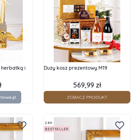
 herbatką i
Duży kosz prezentowy M19
ł
569,99 zł
Cena
ZOBACZ PRODUKT
ntowe.pl
24H
BESTSELLER