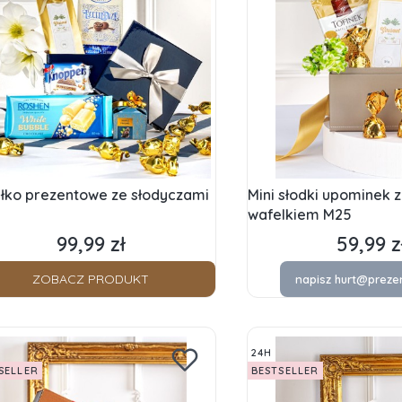
łko prezentowe ze słodyczami
Mini słodki upominek z
wafelkiem M25
99,99 zł
59,99 z
Cena
Cena
ZOBACZ PRODUKT
napisz hurt@preze
24H
SELLER
BESTSELLER