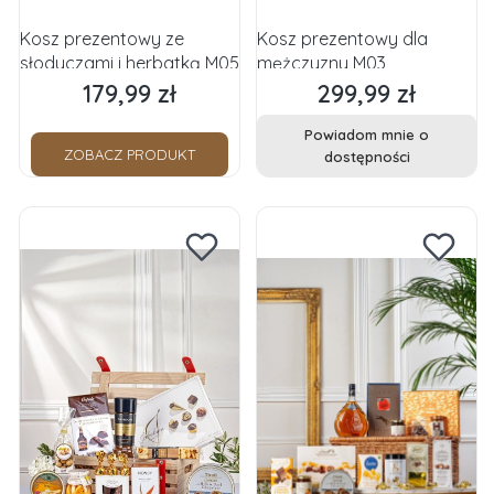
Kosz prezentowy ze
Kosz prezentowy dla
słodyczami i herbatką M05
mężczyzny M03
179,99 zł
299,99 zł
Cena
Cena
Powiadom mnie o
ZOBACZ PRODUKT
dostępności