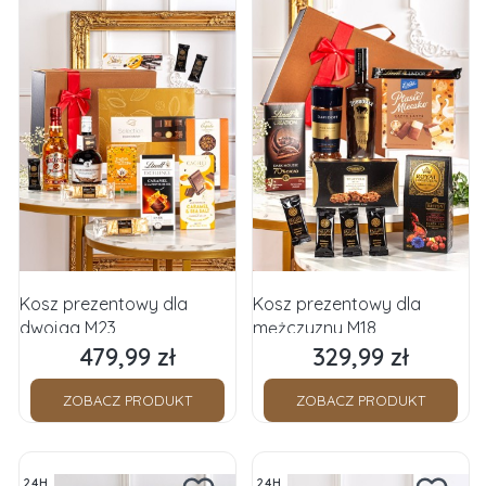
Kosz prezentowy dla
Kosz prezentowy dla
dwojga M23
mężczyzny M18
479,99 zł
329,99 zł
Cena
Cena
ZOBACZ PRODUKT
ZOBACZ PRODUKT
24H
24H