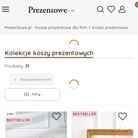
Prod
Otwórz wyszukiwar
Prezentowe.pl - Kosze prezentowe dla firm
Kosze prezentowe
Kolekcje koszy prezentowych
Produkty:
21
Kosze prezentowe
Filtry
Lista produktów
24H
BESTSELLER
BESTSELLER