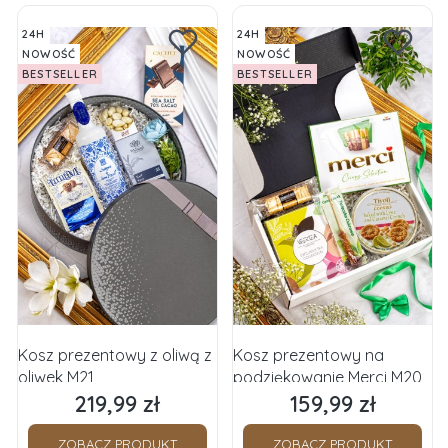
24H
24H
NOWOŚĆ
NOWOŚĆ
BESTSELLER
BESTSELLER
Kosz prezentowy z oliwą z
Kosz prezentowy na
oliwek M21
podziękowanie Merci M20
219,99 zł
159,99 zł
Cena
Cena
ZOBACZ PRODUKT
ZOBACZ PRODUKT