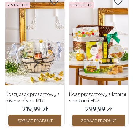
BESTSELLER
BESTSELLER
Koszyczek prezentowy z
Kosz prezentowy z letnimi
oliwą z oliwek M17
smakami M22
219,99 zł
299,99 zł
Cena
Cena
ZOBACZ PRODUKT
ZOBACZ PRODUKT