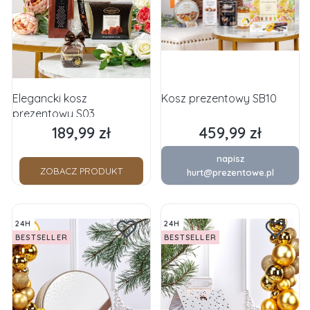
Elegancki kosz
Kosz prezentowy SB10
prezentowy S03
189,99 zł
459,99 zł
Cena
Cena
napisz
ZOBACZ PRODUKT
hurt@prezentowe.pl
24H
24H
BESTSELLER
BESTSELLER