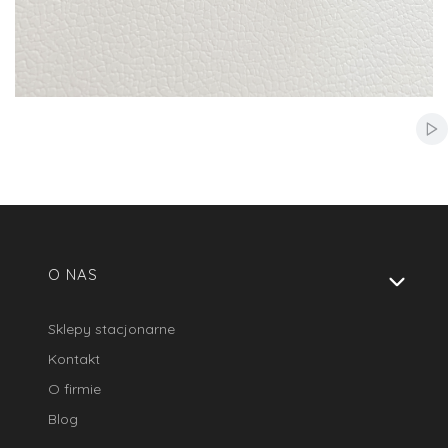
Włą
Linki w stopce
O NAS
Sklepy stacjonarne
Kontakt
O firmie
Blog