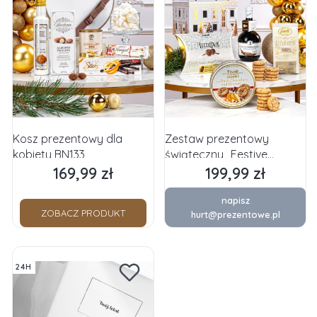
Kosz prezentowy dla
Zestaw prezentowy
kobiety BN133
świąteczny „Festive
Chocolate House” pk121
169,99 zł
199,99 zł
Cena
Cena
napisz
ZOBACZ PRODUKT
hurt@prezentowe.pl
24H