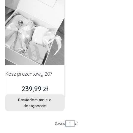
Kosz prezentowy 207
239,99 zł
Cena
Powiadom mnie o
dostępności
Strona
z 1