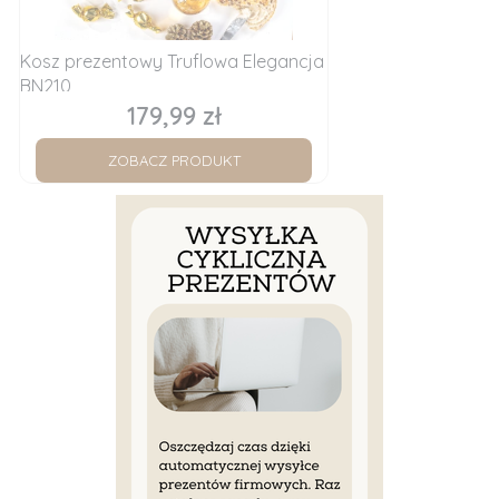
Kosz prezentowy Truflowa Elegancja
BN210
179,99 zł
Cena
ZOBACZ PRODUKT