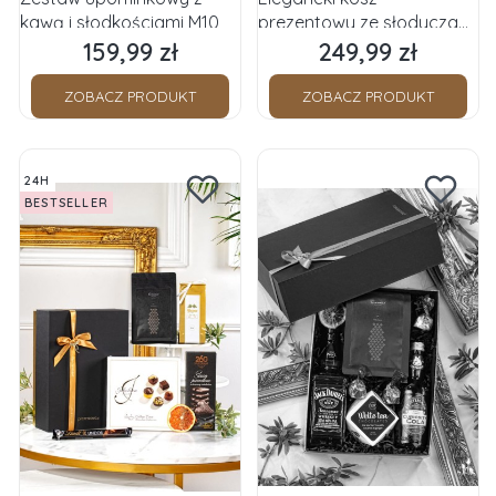
kawą i słodkościami M10
prezentowy ze słodyczami
M06
159,99 zł
249,99 zł
Cena
Cena
ZOBACZ PRODUKT
ZOBACZ PRODUKT
24H
BESTSELLER