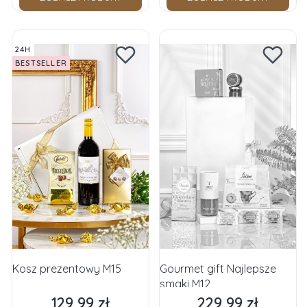
24H
BESTSELLER
Kosz prezentowy M15
Gourmet gift Najlepsze
smaki M12
129,99 zł
229,99 zł
Cena
Cena