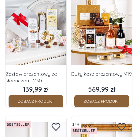
Zestaw prezentowy ze
Duży kosz prezentowy M19
słodyczami M30
139,99 zł
569,99 zł
Cena
Cena
ZOBACZ PRODUKT
ZOBACZ PRODUKT
BESTSELLER
24H
BESTSELLER