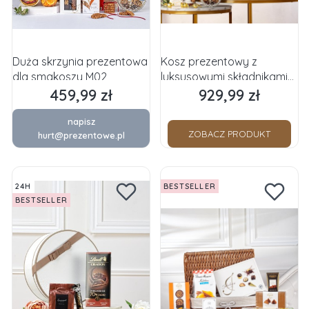
Duża skrzynia prezentowa
Kosz prezentowy z
dla smakoszy M02
luksusowymi składnikami
M01
459,99 zł
929,99 zł
Cena
Cena
napisz
ZOBACZ PRODUKT
hurt@prezentowe.pl
24H
BESTSELLER
BESTSELLER