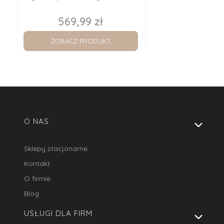
569,99 zł
Cena
ZOBACZ PRODUKT
Linki w stopce
O NAS
Sklepy stacjonarne
Kontakt
O firmie
Blog
USŁUGI DLA FIRM