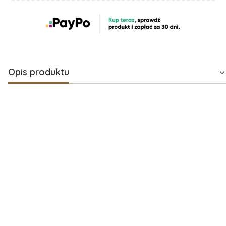
Opis produktu
Zestaw prezentowy ze słodyczami
Premium
Elegancki zestaw upominkowy w jasnej, stylowej oprawie.
Starannie dobrane słodkości oraz aromatyczna herbata
tworzą idealne połączenie na prezent na urodziny,
podziękowanie, rocznicę czy upominek biznesowy.
Zawartość zestawu:
Migdały w czekoladzie Micu
– 80 g