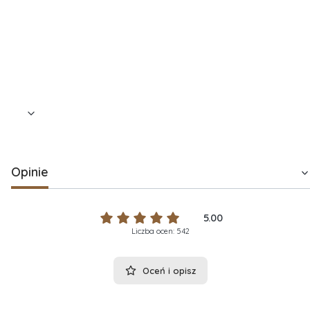
starannie ułożona, gotowa do wręczenia
Łączna gramatura:
350 g + 3 szt. ciasteczek
Opinie
5.00
Liczba ocen: 542
Oceń i opisz