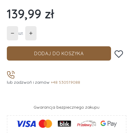
139,99 zł
Cena
szt.
DODAJ DO KOSZYKA
lub zadzwoń i zamów
+48 530519088
Gwarancja bezpiecznego zakupu