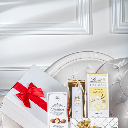
Masz pytania? Zadzwoń:
+48 530 519 088
lub napisz
sklep@prezentowe.pl
Jesteśmy na: