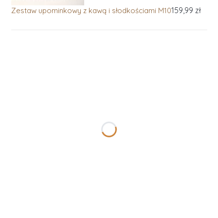
159,99 zł
Zestaw upominkowy z kawą i słodkościami M10
Personalizacja:
Poszczególne warianty mogą różnić się ceną
Kartka z życzeniami- wpisz treść życzeń
(+1,00 zł)
Opcjonalne
Naklejka wewnątrz pudełka- Wpisz treść
(+10,00 zł)
Opcjonalne
Logo na kartce
(+10,00 zł)
Opcjonalne
Zdjęcie w kopercie 10x15cm
(+10,00 zł)
Opcjonalne