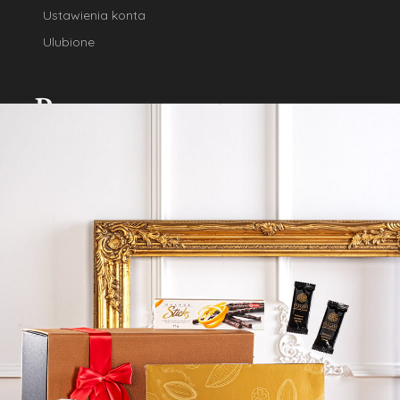
Ustawienia konta
Ulubione
Masz pytania? Zadzwoń:
+48 530 519 088
lub napisz
sklep@prezentowe.pl
Jesteśmy na: