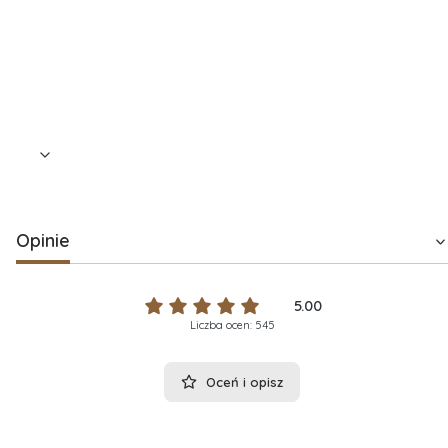
Eleganckie,
kraftowe pudełko prezentowe z rączką
,
ozdobione satynową wstążką – trwałe, estetyczne i
nadające się do ponownego wykorzystania.
Opinie
5.00
Liczba ocen: 545
Oceń i opisz