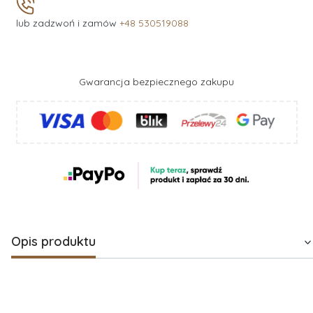
lub zadzwoń i zamów
+48 530519088
Gwarancja bezpiecznego zakupu
Opis produktu
Kosz prezentowy dla dwojga – elegancki
upominek w ramach podziękowania