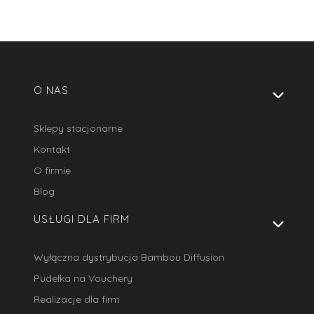
Linki w stopce
O NAS
Sklepy stacjonarne
Kontakt
O firmie
Blog
USŁUGI DLA FIRM
Wyłączna dystrybucja Bambou Diffusion
Pudełka na Vouchery
Realizacje dla firm