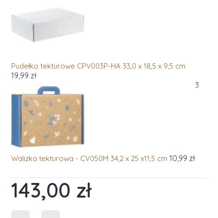
Pudełko tekturowe CPV003P-HA 33,0 x 18,5 x 9,5 cm
19,99 zł
3
10,99 zł
Walizka tekturowa - CV050M 34,2 x 25 x11,5 cm
143,00 zł
Cena