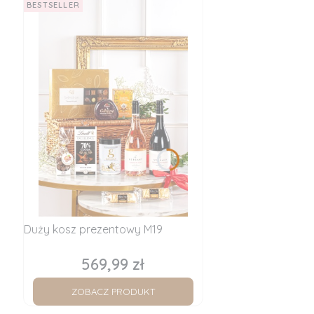
BESTSELLER
Duży kosz prezentowy M19
569,99 zł
Cena
ZOBACZ PRODUKT